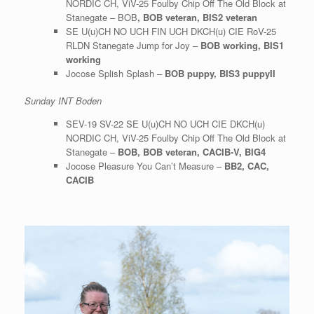
NORDIC CH, ViV-25 Foulby Chip Off The Old Block at
Stanegate – BOB
, BOB veteran, BIS2 veteran
SE U(u)CH NO UCH FIN UCH DKCH(u) CIE RoV-25
RLDN Stanegate Jump for Joy –
BOB working, BIS1
working
Jocose Splish Splash –
BOB puppy, BIS3 puppyII
Sunday INT Boden
SEV-19 SV-22 SE U(u)CH NO UCH CIE DKCH(u)
NORDIC CH, ViV-25 Foulby Chip Off The Old Block at
Stanegate –
BOB, BOB veteran, CACIB-V, BIG4
Jocose Pleasure You Can’t Measure –
BB2, CAC,
CACIB