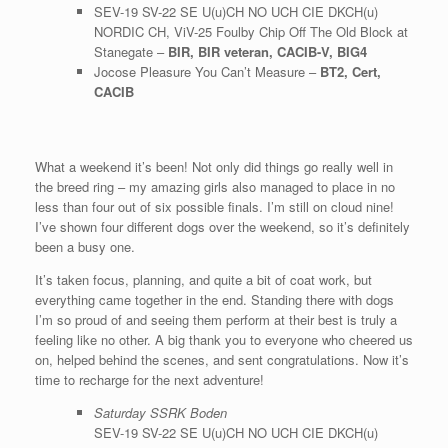
SEV-19 SV-22 SE U(u)CH NO UCH CIE DKCH(u)
NORDIC CH, ViV-25 Foulby Chip Off The Old Block at
Stanegate –
BIR, BIR veteran, CACIB-V, BIG4
Jocose Pleasure You Can’t Measure –
BT2, Cert,
CACIB
What a weekend it’s been! Not only did things go really well in
the breed ring – my amazing girls also managed to place in no
less than four out of six possible finals. I’m still on cloud nine!
I’ve shown four different dogs over the weekend, so it’s definitely
been a busy one.
It’s taken focus, planning, and quite a bit of coat work, but
everything came together in the end. Standing there with dogs
I’m so proud of and seeing them perform at their best is truly a
feeling like no other. A big thank you to everyone who cheered us
on, helped behind the scenes, and sent congratulations. Now it’s
time to recharge for the next adventure!
Saturday SSRK Boden
SEV-19 SV-22 SE U(u)CH NO UCH CIE DKCH(u)