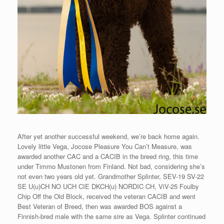
After yet another successful weekend, we’re back home again.
Lovely little Vega, Jocose Pleasure You Can’t Measure, was
awarded another CAC and a CACIB in the breed ring, this time
under Timmo Mustonen from Finland. Not bad, considering she’s
not even two years old yet. Grandmother Splinter, SEV-19 SV-22
SE U(u)CH NO UCH CIE DKCH(u) NORDIC CH, ViV-25 Foulby
Chip Off the Old Block, received the veteran CACIB and went
Best Veteran of Breed, then was awarded BOS against a
Finnish-bred male with the same sire as Vega. Splinter continued