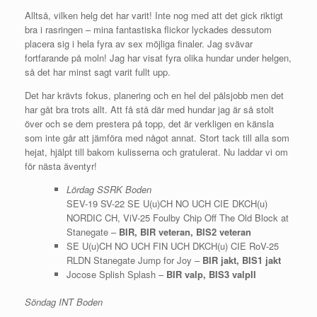
Alltså, vilken helg det har varit! Inte nog med att det gick riktigt
bra i rasringen – mina fantastiska flickor lyckades dessutom
placera sig i hela fyra av sex möjliga finaler. Jag svävar
fortfarande på moln! Jag har visat fyra olika hundar under helgen,
så det har minst sagt varit fullt upp.
Det har krävts fokus, planering och en hel del pälsjobb men det
har gåt bra trots allt. Att få stå där med hundar jag är så stolt
över och se dem prestera på topp, det är verkligen en känsla
som inte går att jämföra med något annat. Stort tack till alla som
hejat, hjälpt till bakom kulisserna och gratulerat. Nu laddar vi om
för nästa äventyr!
Lördag SSRK Boden
SEV-19 SV-22 SE U(u)CH NO UCH CIE DKCH(u)
NORDIC CH, ViV-25 Foulby Chip Off The Old Block at
Stanegate –
BIR, BIR veteran, BIS2 veteran
SE U(u)CH NO UCH FIN UCH DKCH(u) CIE RoV-25
RLDN Stanegate Jump for Joy –
BIR jakt, BIS1 jakt
Jocose Splish Splash –
BIR valp, BIS3 valpII
Söndag INT Boden