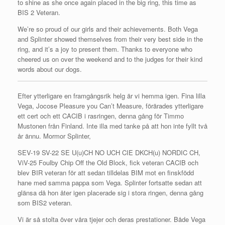
to shine as she once again placed in the big ring, this time as
BIS 2 Veteran.
We’re so proud of our girls and their achievements. Both Vega
and Splinter showed themselves from their very best side in the
ring, and it’s a joy to present them. Thanks to everyone who
cheered us on over the weekend and to the judges for their kind
words about our dogs.
Efter ytterligare en framgångsrik helg är vi hemma igen. Fina lilla
Vega, Jocose Pleasure you Can’t Measure, förärades ytterligare
ett cert och ett CACIB i rasringen, denna gång för Timmo
Mustonen från Finland. Inte illa med tanke på att hon inte fyllt två
år ännu. Mormor Splinter,
SEV-19 SV-22 SE U(u)CH NO UCH CIE DKCH(u) NORDIC CH,
ViV-25 Foulby Chip Off the Old Block, fick veteran CACIB och
blev BIR veteran för att sedan tilldelas BIM mot en finskfödd
hane med samma pappa som Vega. Splinter fortsatte sedan att
glänsa då hon åter igen placerade sig i stora ringen, denna gång
som BIS2 veteran.
Vi är så stolta över våra tjejer och deras prestationer. Både Vega