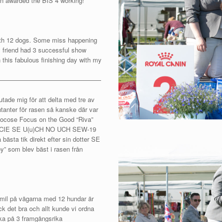
en awarded the BIS 4 working!
ith 12 dogs. Some miss happening
my friend had 3 successful show
 this fabulous finishing day with my
————————————————
utade mig för att delta med tre av
ntanter för rasen så kanske där var
 Jocose Focus on the Good “Riva”
or! CIE SE U(u)CH NO UCH SEW-19
bästa tik direkt efter sin dotter SE
 som blev bäst i rasen från
0mil på vägarna med 12 hundar är
ck det bra och allt kunde vi ordna
aka på 3 framgångsrika