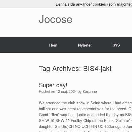
Denna sida använder cookies (som majoriteten
Jocose
Hem
Nyheter
IWS
Tag Archives:
BIS4-jakt
Super day!
Posted on
12 maj, 2024
by
Susanne
We attended the club show in Solna where I had entered
brilliant and was great representatives for the breed. O
Good “Riva” was best junior and ended the day as BI
SE W-19 SEW-22 Foulby Chip off the Block “Splinter” w
daughter SE U(u)CH NO UCH FIN UCH Stanegate Jump 