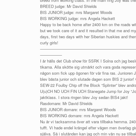
breed from working class. in the main ring Joy was th
BREED judge: Mr David Shields
BIS JUNIOR judge: mrs Margaret Woods
BIS WORKING judge: mrs Angela Hackett
Happy to be back home after 2400 km on the roads w
but we took care of it and it resulted in that me and 
days, first two days with her Siberian huskies and then
curly girls!
————————————————————————
—————–
I år hälls det Club show för SSRK I Solna och jag besl
tikarna. Alla skötte sig utmärkt och vara goda represe
någon som fick upp ögonen för vår fina ras. Junioren
blev bästa junior och slutade dagen som BIS 2 juni
SEW-22 Foulby Chip off the Block “Splinter” blev andra 
U(u)CH NO UCH FIN UCH Stanegate Jump for Joy “Joy”
jaktklass. I stora ringen blev Joy sedan BIS4 jakt!
Rasdomare: Mr David Shields
BIS JUNIOR domare: mrs Margaret Woods
BIS WORKING domare: mrs Angela Hackett
Nu är vi tacksamma över att vara tillbaka hemma. 24
tufft. Vi hade endel krångel efter vägen men överlag gi
själva. Så i slutänden kan jag och min vän nu se tillb