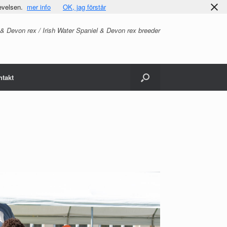
evelsen.
mer info
OK, jag förstår
 & Devon rex / Irish Water Spaniel & Devon rex breeder
ntakt