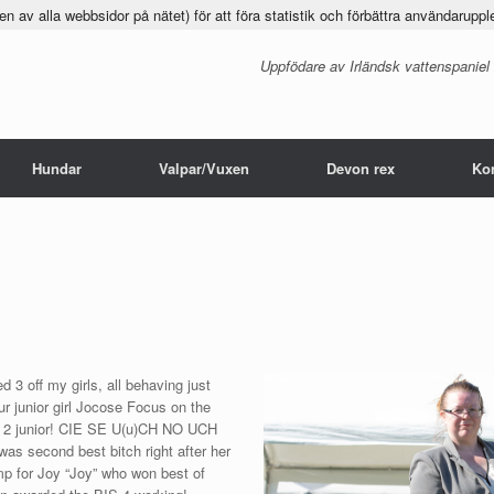
 av alla webbsidor på nätet) för att föra statistik och förbättra användaruppl
Uppfödare av Irländsk vattenspaniel
Hundar
Valpar/Vuxen
Devon rex
Ko
 3 off my girls, all behaving just
ur junior girl Jocose Focus on the
S 2 junior! CIE SE U(u)CH NO UCH
as second best bitch right after her
for Joy “Joy” who won best of