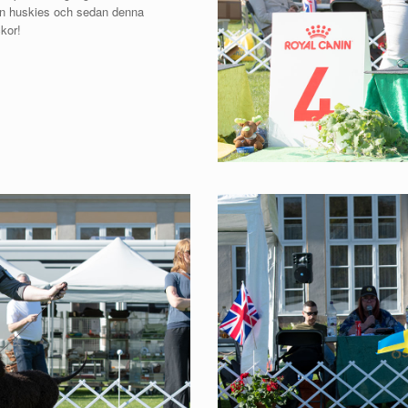
ian huskies och sedan denna
ckor!