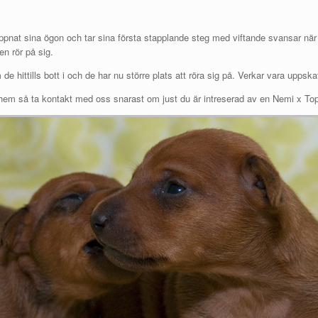
pnat sina ögon och tar sina första stapplande steg med viftande svansar när 
en rör på sig.
om de hittills bott i och de har nu större plats att röra sig på. Verkar vara upps
 hem så ta kontakt med oss snarast om just du är intreserad av en Nemi x Top