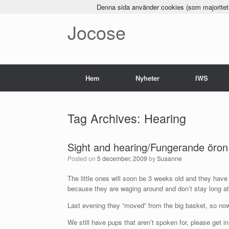
Denna sida använder cookies (som majoriteten
Jocose
Hem
Nyheter
IWS
Tag Archives:
Hearing
Sight and hearing/Fungerande öron
Posted on
5 december, 2009
by
Susanne
The little ones will soon be 3 weeks old and they have 
because they are waging around and don’t stay long a
Last evening they ”moved” from the big basket, so now
We still have pups that aren’t spoken for, please get i