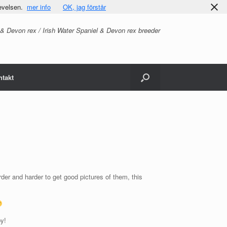
evelsen.
mer info
OK, jag förstår
 & Devon rex / Irish Water Spaniel & Devon rex breeder
ntakt
der and harder to get good pictures of them, this
py!