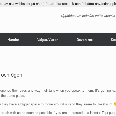
 av alla webbsidor på nätet) för att föra statistik och förbättra användaruppl
Uppfödare av Irländsk vattenspaniel
Hundar
Valpar/Vuxen
Devon rex
Ko
 och ögon
opened their eyes and wag their tails when you speak to them. It’s getting har
t the same place.
 they have a bigger space to move around on and they seem to like it a lot
n touch with us as soon as possible if you are interested in a Nemi x Topi pup