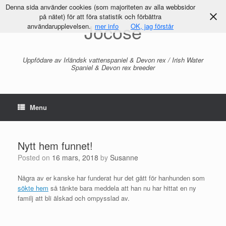
Denna sida använder cookies (som majoriteten av alla webbsidor
på nätet) för att föra statistik och förbättra
Jocose
användarupplevelsen.
mer info
OK, jag förstår
Uppfödare av Irländsk vattenspaniel & Devon rex / Irish Water
Spaniel & Devon rex breeder
Menu
Nytt hem funnet!
Posted on
16 mars, 2018
by
Susanne
Några av er kanske har funderat hur det gått för hanhunden som
sökte hem
så tänkte bara meddela att han nu har hittat en ny
familj att bli älskad och ompysslad av.