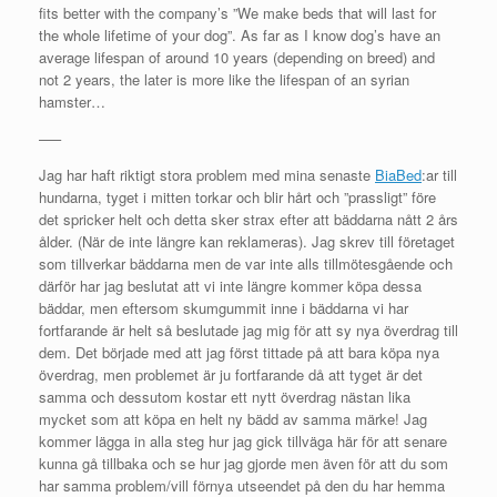
fits better with the company’s ”We make beds that will last for
the whole lifetime of your dog”. As far as I know dog’s have an
average lifespan of around 10 years (depending on breed) and
not 2 years, the later is more like the lifespan of an syrian
hamster…
—–
Jag har haft riktigt stora problem med mina senaste
BiaBed
:ar till
hundarna, tyget i mitten torkar och blir hårt och ”prassligt” före
det spricker helt och detta sker strax efter att bäddarna nått 2 års
ålder. (När de inte längre kan reklameras). Jag skrev till företaget
som tillverkar bäddarna men de var inte alls tillmötesgående och
därför har jag beslutat att vi inte längre kommer köpa dessa
bäddar, men eftersom skumgummit inne i bäddarna vi har
fortfarande är helt så beslutade jag mig för att sy nya överdrag till
dem. Det började med att jag först tittade på att bara köpa nya
överdrag, men problemet är ju fortfarande då att tyget är det
samma och dessutom kostar ett nytt överdrag nästan lika
mycket som att köpa en helt ny bädd av samma märke! Jag
kommer lägga in alla steg hur jag gick tillväga här för att senare
kunna gå tillbaka och se hur jag gjorde men även för att du som
har samma problem/vill förnya utseendet på den du har hemma