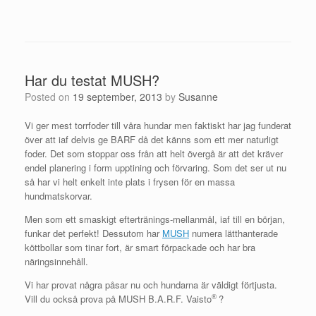
Har du testat MUSH?
Posted on
19 september, 2013
by
Susanne
Vi ger mest torrfoder till våra hundar men faktiskt har jag funderat
över att iaf delvis ge BARF då det känns som ett mer naturligt
foder. Det som stoppar oss från att helt övergå är att det kräver
endel planering i form upptining och förvaring. Som det ser ut nu
så har vi helt enkelt inte plats i frysen för en massa
hundmatskorvar.
Men som ett smaskigt eftertränings-mellanmål, iaf till en början,
funkar det perfekt! Dessutom har
MUSH
numera lätthanterade
köttbollar som tinar fort, är smart förpackade och har bra
näringsinnehåll.
Vi har provat några påsar nu och hundarna är väldigt förtjusta.
®
Vill du också prova på MUSH B.A.R.F. Vaisto
?