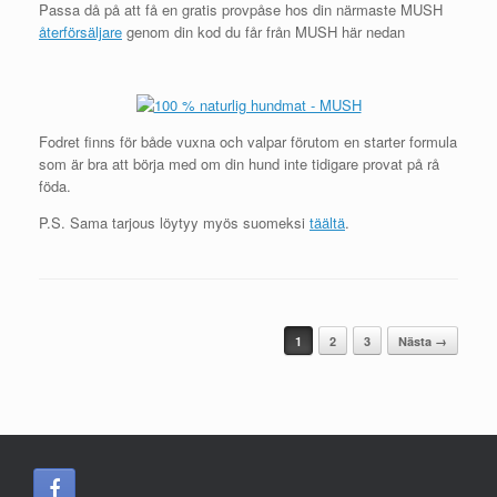
Passa då på att få en gratis provpåse hos din närmaste MUSH
återförsäljare
genom din kod du får från MUSH här nedan
Fodret finns för både vuxna och valpar förutom en starter formula
som är bra att börja med om din hund inte tidigare provat på rå
föda.
P.S. Sama tarjous löytyy myös suomeksi
täältä
.
Post navigation
1
2
3
Nästa →