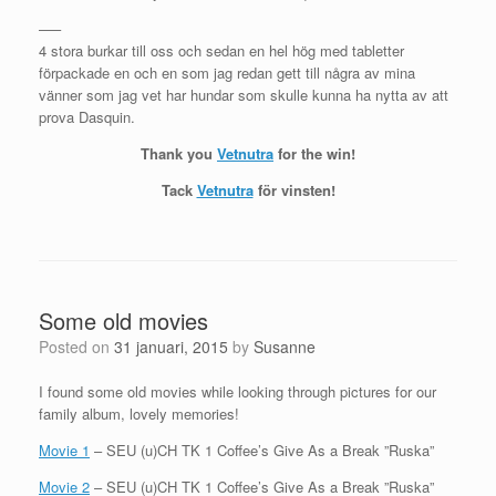
—–
4 stora burkar till oss och sedan en hel hög med tabletter
förpackade en och en som jag redan gett till några av mina
vänner som jag vet har hundar som skulle kunna ha nytta av att
prova Dasquin.
Thank you
Vetnutra
for the win!
Tack
Vetnutra
för vinsten!
Some old movies
Posted on
31 januari, 2015
by
Susanne
I found some old movies while looking through pictures for our
family album, lovely memories!
Movie 1
– SEU (u)CH TK 1 Coffee’s Give As a Break ”Ruska”
Movie 2
– SEU (u)CH TK 1 Coffee’s Give As a Break ”Ruska”