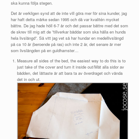
ska kunna följa stegen.
Det är verkligen synd att de inte vill göra mer för sina kunder, jag
har haft detta märke sedan 1995 och då var kvalitén mycket
bättre. De jag hade höll 6-7 år och det passar bättre med det som
de skrev till mig att de ”tillverkar bäddar som ska hålla en hunds
hela livslängd”. Så vitt jag vet så har hundar en medellivslängd
på ca 10 år (beroende på ras) och inte 2 år, det senare är mer
som livslängden på en guldhamster…
Measure all sides of the bed, the easiest way to do this is to
just take of the cover and turn it inside out/Mät alla sidor av
bädden, det lättaste är att bara ta av överdraget och vända
det in och ut.