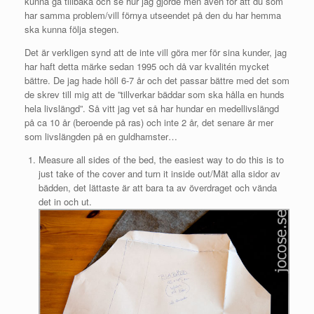
kunna gå tillbaka och se hur jag gjorde men även för att du som
har samma problem/vill förnya utseendet på den du har hemma
ska kunna följa stegen.
Det är verkligen synd att de inte vill göra mer för sina kunder, jag
har haft detta märke sedan 1995 och då var kvalitén mycket
bättre. De jag hade höll 6-7 år och det passar bättre med det som
de skrev till mig att de ”tillverkar bäddar som ska hålla en hunds
hela livslängd”. Så vitt jag vet så har hundar en medellivslängd
på ca 10 år (beroende på ras) och inte 2 år, det senare är mer
som livslängden på en guldhamster…
Measure all sides of the bed, the easiest way to do this is to
just take of the cover and turn it inside out/Mät alla sidor av
bädden, det lättaste är att bara ta av överdraget och vända
det in och ut.