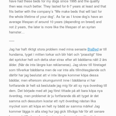
have had these beds for my dogs since 1995 and the quality
then was much better. They lasted for 6-7 years at least and that
fits better with the company’s ”We make beds that will last for
the whole lifetime of your dog”. As far as I know dog’s have an
average lifespan of around 10 years (depending on breed) and
not 2 years, the later is more like the lifespan of an syrian
hamster…
—–
Jag har haft riktigt stora problem med mina senaste
BiaBed
:ar till
hundarna, tyget i mitten torkar och blir hårt och ”prassligt” före
det spricker helt och detta sker strax efter att bäddarna nått 2 års
ålder. (När de inte längre kan reklameras). Jag skrev till företaget
som tillverkar bäddarna men de var inte alls tillmötesgående och
därför har jag beslutat att vi inte längre kommer köpa dessa
bäddar, men eftersom skumgummit inne i bäddarna vi har
fortfarande är helt så beslutade jag mig för att sy nya överdrag till
dem. Det började med att jag först tittade på att bara köpa nya
överdrag, men problemet är ju fortfarande då att tyget är det
samma och dessutom kostar ett nytt överdrag nästan lika
mycket som att köpa en helt ny bädd av samma märke! Jag
kommer lägga in alla steg hur jag gick tillväga här för att senare