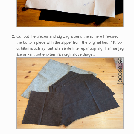
Cut out the pieces and zig zag around them, here I re-used
the bottom piece with the zipper from the original bed. / Klipp
ut bitarna och sy runt alla så de inte repar upp sig. Här har jag
återanvänt bottenbiten från orginalöverdraget.