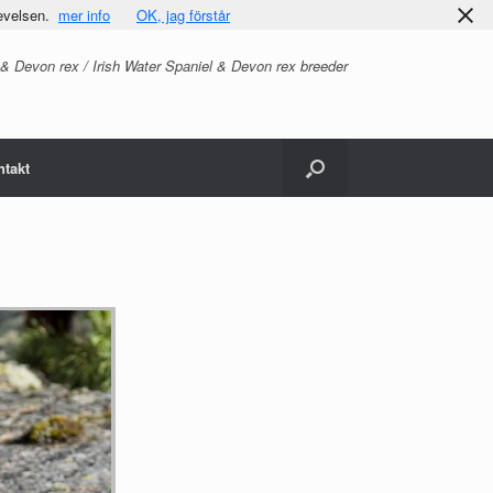
evelsen.
mer info
OK, jag förstår
 & Devon rex / Irish Water Spaniel & Devon rex breeder
ntakt