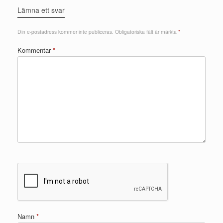
Lämna ett svar
Din e-postadress kommer inte publiceras.
Obligatoriska fält är märkta
*
Kommentar
*
Namn
*