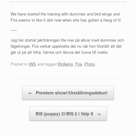
We have started the training with dummies and bird wings and
Fira seems to like it alot now when she has gotten a hang of it!
—–
Jag har startat jaktträningen lite mer på allvar med dummies och
fågelvingar, Fira verkar uppskatta det nu när hon förstått att det
går ut på att hitta, hämta och lämna det funna till matte.
Posted in
IWS
and tagged
Birdwing
,
Fira
,
Photo
.
Post navigation
←
Premiere show!/Utställningsdebut!
BIS (puppy) 2!/BIS 2 i Valp II
→