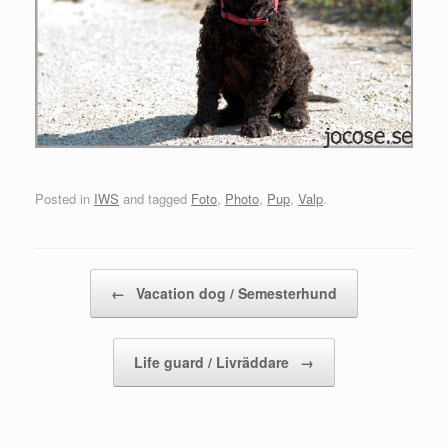
Posted in
IWS
and tagged
Foto
,
Photo
,
Pup
,
Valp
.
Post navigation
←
Vacation dog / Semesterhund
Life guard / Livräddare
→