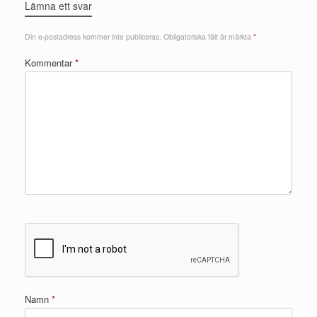
Lämna ett svar
Din e-postadress kommer inte publiceras.
Obligatoriska fält är märkta
*
Kommentar
*
Namn
*