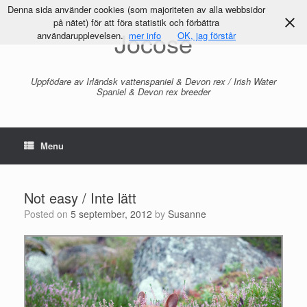
Denna sida använder cookies (som majoriteten av alla webbsidor
på nätet) för att föra statistik och förbättra
Jocose
användarupplevelsen.
mer info
OK, jag förstår
Uppfödare av Irländsk vattenspaniel & Devon rex / Irish Water
Spaniel & Devon rex breeder
Menu
Not easy / Inte lätt
Posted on
5 september, 2012
by
Susanne