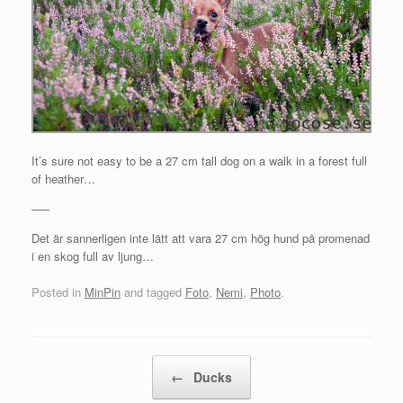
It’s sure not easy to be a 27 cm tall dog on a walk in a forest full
of heather…
—–
Det är sannerligen inte lätt att vara 27 cm hög hund på promenad
i en skog full av ljung…
Posted in
MinPin
and tagged
Foto
,
Nemi
,
Photo
.
Post navigation
←
Ducks