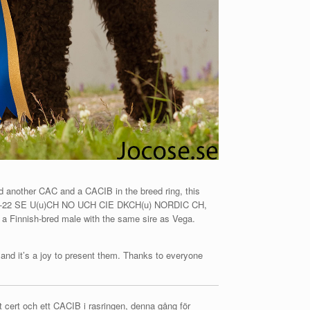
d another CAC and a CACIB in the breed ring, this
19 SV-22 SE U(u)CH NO UCH CIE DKCH(u) NORDIC CH,
a Finnish-bred male with the same sire as Vega.
 and it’s a joy to present them. Thanks to everyone
t cert och ett CACIB i rasringen, denna gång för