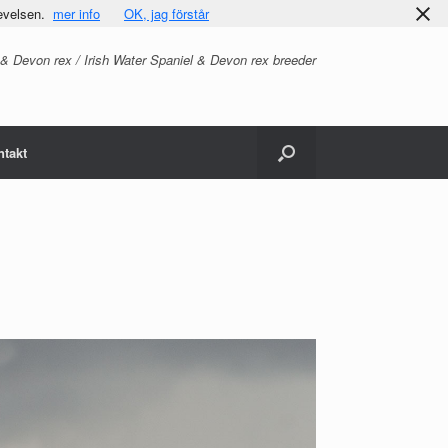
evelsen.
mer info
OK, jag förstår
 & Devon rex / Irish Water Spaniel & Devon rex breeder
ntakt