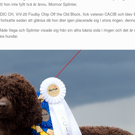
 hon inte fyllt två år ännu. Mormor Splinter,
H, ViV-25 Foulby Chip Off the Old Block, fick veteran CACIB och blev BIR
rtsatte sedan att glänsa då hon åter igen placerade sig i stora ringen, den
 Både Vega och Splinter visade sig från sin allra bästa sida i ringen och det är 
åra hundar.