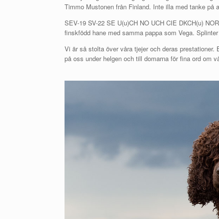
Timmo Mustonen från Finland. Inte illa med tanke på att
SEV-19 SV-22 SE U(u)CH NO UCH CIE DKCH(u) NORDIC C
finskfödd hane med samma pappa som Vega. Splinter fo
Vi är så stolta över våra tjejer och deras prestationer.
på oss under helgen och till domarna för fina ord om v