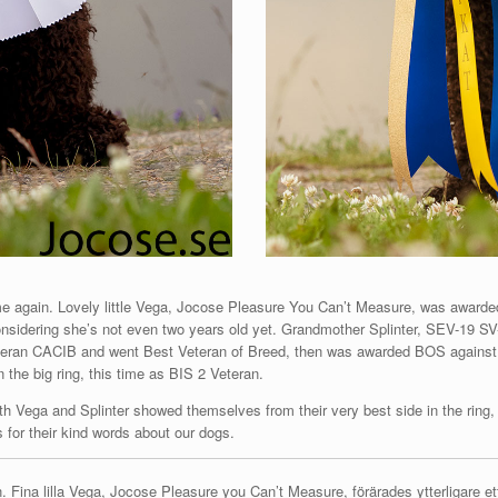
e again. Lovely little Vega, Jocose Pleasure You Can’t Measure, was awarde
onsidering she’s not even two years old yet. Grandmother Splinter, SEV-
eteran CACIB and went Best Veteran of Breed, then was awarded BOS against 
 the big ring, this time as BIS 2 Veteran.
th Vega and Splinter showed themselves from their very best side in the ring,
for their kind words about our dogs.
. Fina lilla Vega, Jocose Pleasure you Can’t Measure, förärades ytterligare et