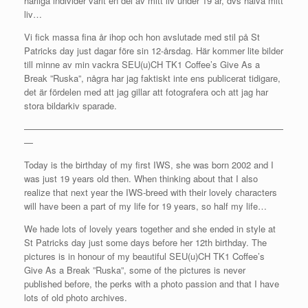
härliga individer varit en del av mitt liv under 19 år, dvs halva mitt
liv…
Vi fick massa fina år ihop och hon avslutade med stil på St
Patricks day just dagar före sin 12-årsdag. Här kommer lite bilder
till minne av min vackra SEU(u)CH TK1 Coffee’s Give As a
Break ”Ruska”, några har jag faktiskt inte ens publicerat tidigare,
det är fördelen med att jag gillar att fotografera och att jag har
stora bildarkiv sparade.
—————————————————————————————
—
Today is the birthday of my first IWS, she was born 2002 and I
was just 19 years old then. When thinking about that I also
realize that next year the IWS-breed with their lovely characters
will have been a part of my life for 19 years, so half my life…
We hade lots of lovely years together and she ended in style at
St Patricks day just some days before her 12th birthday. The
pictures is in honour of my beautiful SEU(u)CH TK1 Coffee’s
Give As a Break ”Ruska”, some of the pictures is never
published before, the perks with a photo passion and that I have
lots of old photo archives.