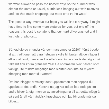
we were allowed to pass the border! Yey! so the summer was
almost the same as usual, a little less hanging out with relatives
and not that much shopping, but more time in the water!
This post is way overdue but hope you will like it anyway. I might
have time to find some more pictures for you, but one off the
reasons this post is so late is that our hard drive crashed and I
lost lots of photos…
Så vad gjorde vi under vår sommarsemester 2020? Först trodde
vi att traditionen att vara i stugan skulle bli bruten då den ligger i
ett annat land, men efter lite efterforskningar visade det sig att vi
faktiskt fick korsa gränsen! Yes! Så sommaren blev nästan som
vanligt, lite mindre umgänge med släkten och inte så mycket
shopping men mer tid i vattnet!
Det här inlägget är väldigt sent uppkommen men hoppas du
uppskattar det ändå. Kanske att jag har tid att leta reda på lite
andra bilder åt dig, men en av anledningarna till att detta inlägg är
så sent är att vår hårddisk kraschade och jag förlorade många
bilder…