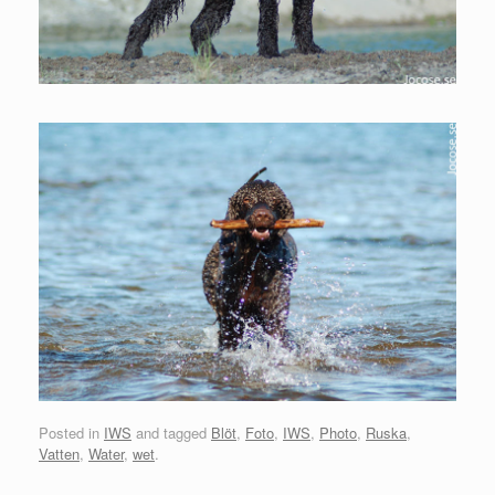
Posted in
IWS
and tagged
Blöt
,
Foto
,
IWS
,
Photo
,
Ruska
,
Vatten
,
Water
,
wet
.