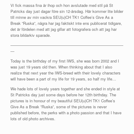
Vi fick massa fina år ihop och hon avslutade med stil på St
Patricks day just dagar före sin 12-årsdag. Här kommer lite bilder
till minne av min vackra SEU(u)CH TK1 Coffee’s Give As a
Break ”Ruska”, några har jag faktiskt inte ens publicerat tidigare,
det är fördelen med att jag gillar att fotografera och att jag har
stora bildarkiv sparade.
—————————————————————————————
—
Today is the birthday of my first IWS, she was born 2002 and I
was just 19 years old then. When thinking about that I also
realize that next year the IWS-breed with their lovely characters
will have been a part of my life for 19 years, so half my life…
We hade lots of lovely years together and she ended in style at
St Patricks day just some days before her 12th birthday. The
pictures is in honour of my beautiful SEU(u)CH TK1 Coffee’s
Give As a Break ”Ruska”, some of the pictures is never
published before, the perks with a photo passion and that I have
lots of old photo archives.