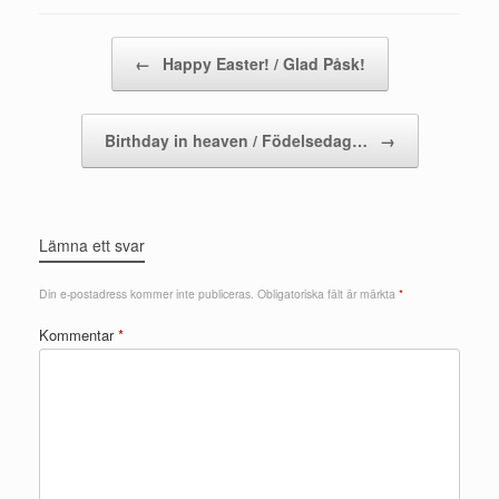
Post navigation
←
Happy Easter! / Glad Påsk!
Birthday in heaven / Födelsedag…
→
Lämna ett svar
Din e-postadress kommer inte publiceras.
Obligatoriska fält är märkta
*
Kommentar
*