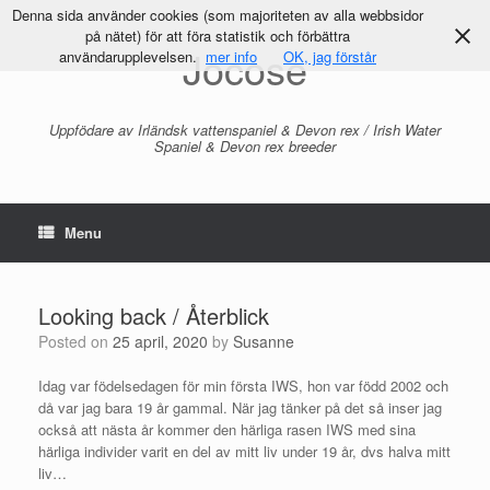
Denna sida använder cookies (som majoriteten av alla webbsidor
på nätet) för att föra statistik och förbättra
Jocose
användarupplevelsen.
mer info
OK, jag förstår
Uppfödare av Irländsk vattenspaniel & Devon rex / Irish Water
Spaniel & Devon rex breeder
Menu
Looking back / Återblick
Posted on
25 april, 2020
by
Susanne
Idag var födelsedagen för min första IWS, hon var född 2002 och
då var jag bara 19 år gammal. När jag tänker på det så inser jag
också att nästa år kommer den härliga rasen IWS med sina
härliga individer varit en del av mitt liv under 19 år, dvs halva mitt
liv…