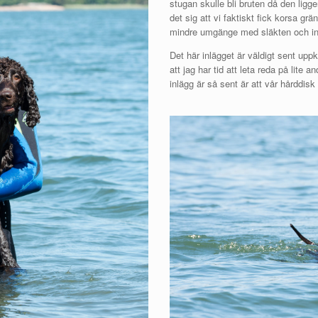
stugan skulle bli bruten då den ligger
det sig att vi faktiskt fick korsa g
mindre umgänge med släkten och int
Det här inlägget är väldigt sent u
att jag har tid att leta reda på lite a
inlägg är så sent är att vår hårddi