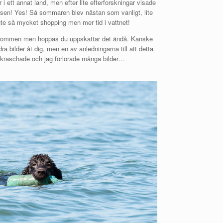
 i ett annat land, men efter lite efterforskningar visade
ränsen! Yes! Så sommaren blev nästan som vanligt, lite
e så mycket shopping men mer tid i vattnet!
ppkommen men hoppas du uppskattar det ändå. Kanske
ndra bilder åt dig, men en av anledningarna till att detta
sk kraschade och jag förlorade många bilder…