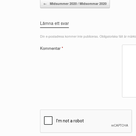
Post navigation
←
Midsummer 2020 / Midsommar 2020
Lämna ett svar
Din e-postadress kommer inte publiceras.
Obligatoriska fält är märk
Kommentar
*