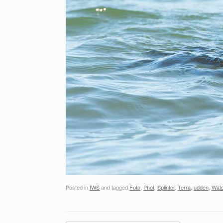
Posted in
IWS
and tagged
Foto
,
Phot
,
Splinter
,
Terra
,
udden
,
Wate