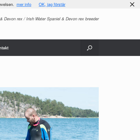
evelsen.
mer info
OK, jag förstår
 & Devon rex / Irish Water Spaniel & Devon rex breeder
ntakt