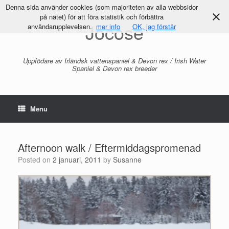
Denna sida använder cookies (som majoriteten av alla webbsidor
på nätet) för att föra statistik och förbättra
Jocose
användarupplevelsen.
mer info
OK, jag förstår
Uppfödare av Irländsk vattenspaniel & Devon rex / Irish Water
Spaniel & Devon rex breeder
Menu
Afternoon walk / Eftermiddagspromenad
Posted on
2 januari, 2011
by
Susanne