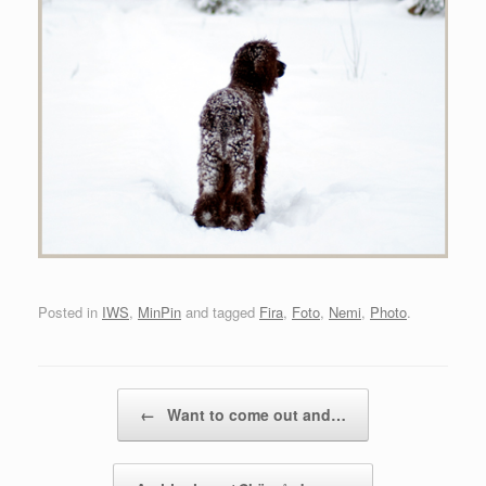
Posted in
IWS
,
MinPin
and tagged
Fira
,
Foto
,
Nemi
,
Photo
.
Post navigation
←
Want to come out and…