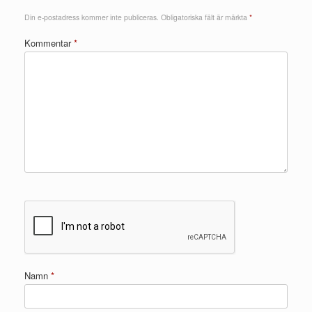
Din e-postadress kommer inte publiceras.
Obligatoriska fält är märkta
*
Kommentar
*
Namn
*