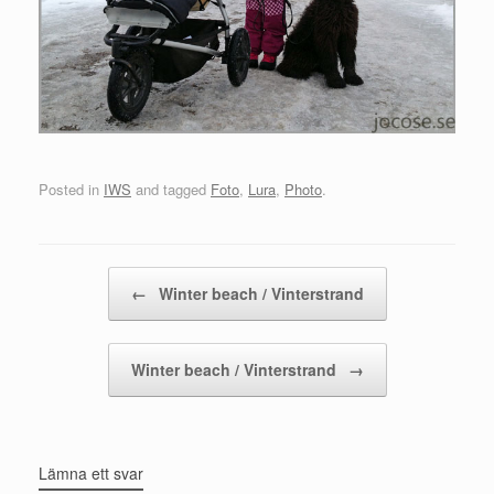
Posted in
IWS
and tagged
Foto
,
Lura
,
Photo
.
Post navigation
←
Winter beach / Vinterstrand
Winter beach / Vinterstrand
→
Lämna ett svar