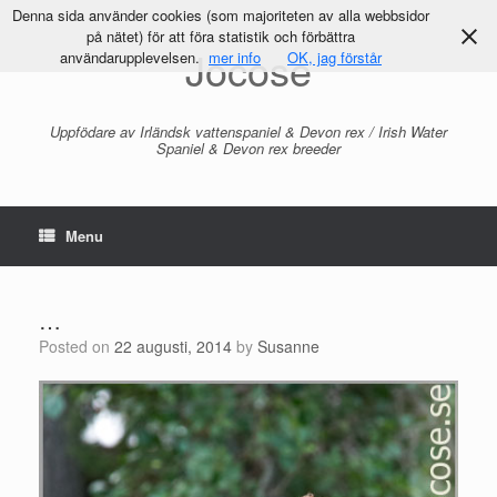
Denna sida använder cookies (som majoriteten av alla webbsidor
på nätet) för att föra statistik och förbättra
Jocose
användarupplevelsen.
mer info
OK, jag förstår
Uppfödare av Irländsk vattenspaniel & Devon rex / Irish Water
Spaniel & Devon rex breeder
Menu
…
Posted on
22 augusti, 2014
by
Susanne