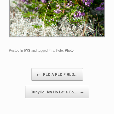
Posted in
IWS
and tagged
Fira
,
Foto
,
Photo
.
Post navigation
←
RLD A RLD F RLD…
CurlyCo Hey Ho Let’s Go…
→