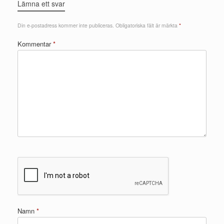
Lämna ett svar
Din e-postadress kommer inte publiceras.
Obligatoriska fält är märkta
*
Kommentar
*
Namn
*