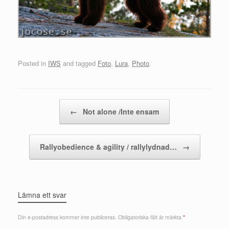
Posted in
IWS
and tagged
Foto
,
Lura
,
Photo
.
Post navigation
←
Not alone /Inte ensam
Rallyobedience & agility / rallylydnad…
→
Lämna ett svar
Din e-postadress kommer inte publiceras.
Obligatoriska fält är märkta
*