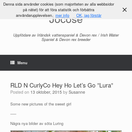
Denna sida använder cookies (som majoriteten av alla webbsidor
på nätet) för att föra statistik och förbättra
Jocose
användarupplevelsen.
mer info
OK, jag förstår
Uppfödare av Irländsk vattenspaniel & Devon rex / Irish Water
Spaniel & Devon rex breeder
Menu
RLD N CurlyCo Hey Ho Let’s Go ”Lura”
Posted on
13 oktober, 2015
by
Susanne
Some new pictures of the sweet girl
—–
Några nya bilder av söta Luring