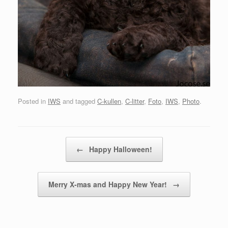
Posted in
IWS
and tagged
C-kullen
,
C-litter
,
Foto
,
IWS
,
Photo
.
Post navigation
←
Happy Halloween!
Merry X-mas and Happy New Year!
→