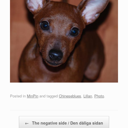
Posted in
MinPin
and tagged
Chineseblues
,
Lillan
,
Photo
.
Post navigation
←
The negative side / Den dåliga sidan