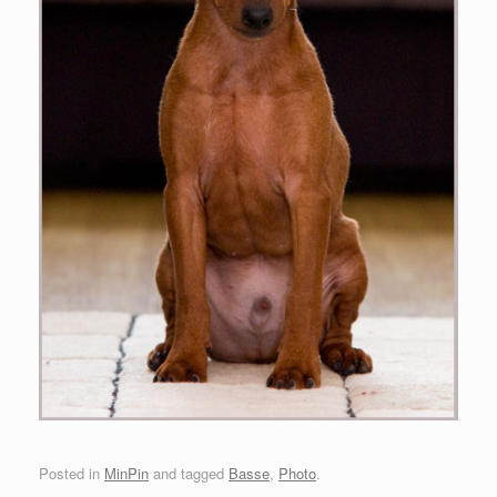
Posted in
MinPin
and tagged
Basse
,
Photo
.