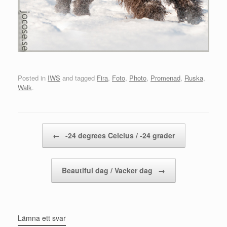
Posted in
IWS
and tagged
Fira
,
Foto
,
Photo
,
Promenad
,
Ruska
,
Walk
.
Post navigation
←
-24 degrees Celcius / -24 grader
Beautiful dag / Vacker dag
→
Lämna ett svar