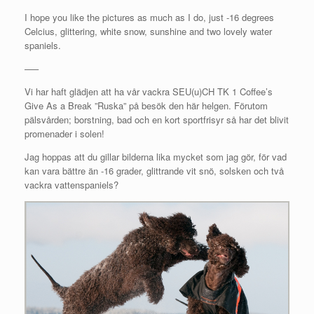
I hope you like the pictures as much as I do, just -16 degrees
Celcius, glittering, white snow, sunshine and two lovely water
spaniels.
—–
Vi har haft glädjen att ha vår vackra SEU(u)CH TK 1 Coffee’s
Give As a Break ”Ruska” på besök den här helgen. Förutom
pälsvården; borstning, bad och en kort sportfrisyr så har det blivit
promenader i solen!
Jag hoppas att du gillar bilderna lika mycket som jag gör, för vad
kan vara bättre än -16 grader, glittrande vit snö, solsken och två
vackra vattenspaniels?