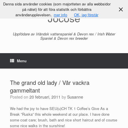
Denna sida använder cookies (som majoriteten av alla webbsidor
på nätet) för att föra statistik och förbättra
Jocose
användarupplevelsen.
mer info
OK, jag förstår
Uppfödare av Irländsk vattenspaniel & Devon rex / Irish Water
Spaniel & Devon rex breeder
Menu
The grand old lady / Vår vackra
gammeltant
Posted on
20 februari, 2011
by
Susanne
We had the joy to have SEU(u)CH TK 1 Coffee’s Give As a
Break ”Ruska” this whole weekend at our place. I have done
some coat care; brush, bath and nice short haircut and of course
some nice walks in the sunshine!