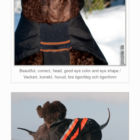
Beautiful, correct, head, good eye color and eye shape /
Vackert, korrekt, huvud, bra ögonfärg och ögonform