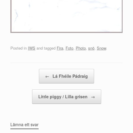
Posted in
IWS
and tagged
Fira
,
Foto
,
Photo
,
snö
,
Snow
.
Post navigation
←
Lá Fhéile Pádraig
Little piggy / Lilla grisen
→
Lämna ett svar