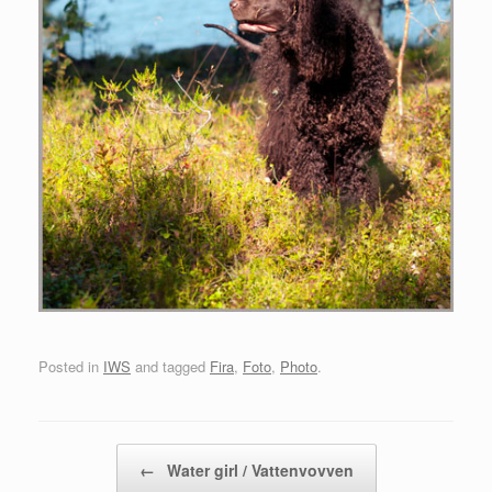
Posted in
IWS
and tagged
Fira
,
Foto
,
Photo
.
Post navigation
←
Water girl / Vattenvovven