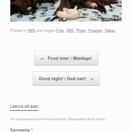
Posted in
IWS
and tagged
Foto
,
IWS
,
Photo
,
Puppies
,
Valpar
.
Post navigation
←
Food time! / Matdags!
Good night! / God natt!
→
Lämna ett svar
Din e-postadress kommer inte publiceras.
Obligatoriska fält är märkta
*
Kommentar
*