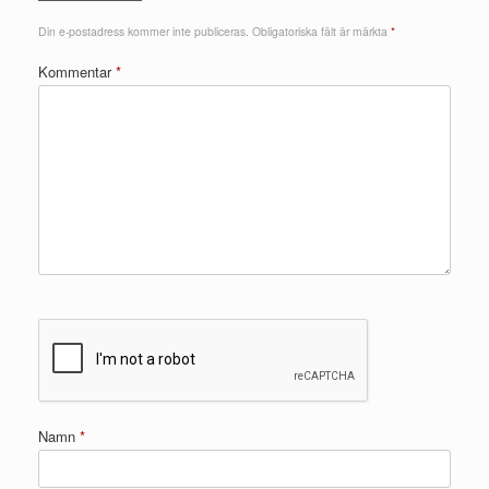
Din e-postadress kommer inte publiceras.
Obligatoriska fält är märkta
*
Kommentar
*
Namn
*