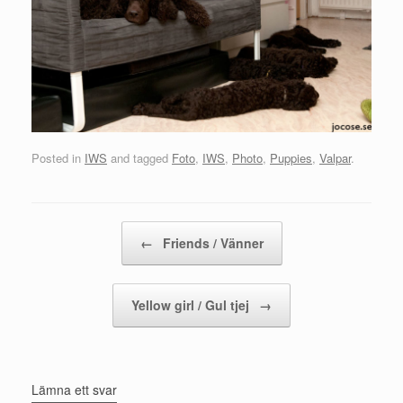
Posted in
IWS
and tagged
Foto
,
IWS
,
Photo
,
Puppies
,
Valpar
.
Post navigation
←
Friends / Vänner
Yellow girl / Gul tjej
→
Lämna ett svar