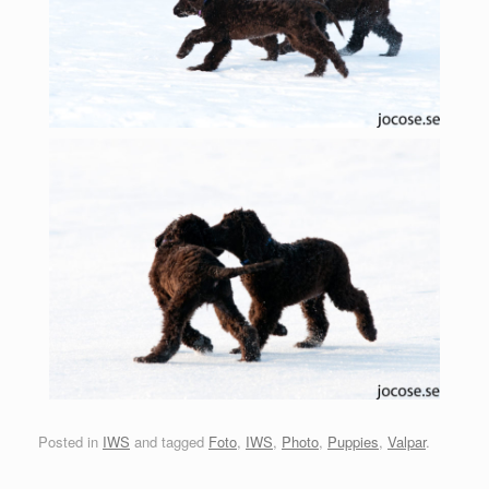
Posted in
IWS
and tagged
Foto
,
IWS
,
Photo
,
Puppies
,
Valpar
.