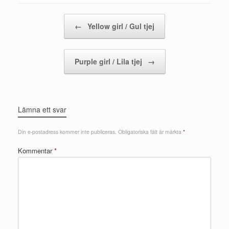
Post navigation
←
Yellow girl / Gul tjej
Purple girl / Lila tjej
→
Lämna ett svar
Din e-postadress kommer inte publiceras.
Obligatoriska fält är märkta
*
Kommentar
*