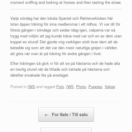
moment sniffing and looking at horses and then tasting the straw.
Varje söndag har den lokala Spaniel och Retrieverkluben här
istan öppen träning för sina medlemmar i ett ridhus. Vi var dit för
första gången i söndags och sedan idag igen, valparna var så
trygg med miljön att jag kunde träna med var och en av dem utan
koppel en stund! Det gjorde mig verkligen stolt över dem att de
betedde sig som att det var den mest naturliga grejen i världen
att göra när man är på träning för andra gången i livet.
Efter träningen så gick vi för att se på hästarna och de hade alla
en trevlig stund när de tittade och luktade på hästarna och
därefter smakade lite på ensilaget.
Posted in
IWS
and tagged
Foto
,
IWS
,
Photo
,
Puppies
,
Valpar
.
Post navigation
←
For Sale / Till salu