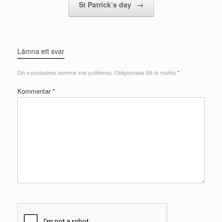
St Patrick’s day
→
Lämna ett svar
Din e-postadress kommer inte publiceras.
Obligatoriska fält är märkta
*
Kommentar
*