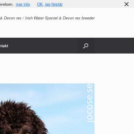
evelsen.
mer info
OK, jag förstår
 & Devon rex / Irish Water Spaniel & Devon rex breeder
ntakt