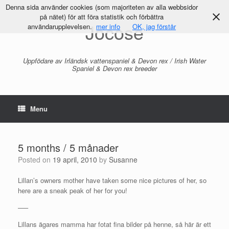
Denna sida använder cookies (som majoriteten av alla webbsidor
på nätet) för att föra statistik och förbättra
Jocose
användarupplevelsen.
mer info
OK, jag förstår
Uppfödare av Irländsk vattenspaniel & Devon rex / Irish Water
Spaniel & Devon rex breeder
Menu
5 months / 5 månader
Posted on
19 april, 2010
by
Susanne
Lillan’s owners mother have taken some nice pictures of her, so
here are a sneak peak of her for you!
—–
Lillans ägares mamma har fotat fina bilder på henne, så här är ett