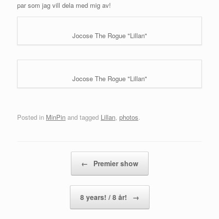
par som jag vill dela med mig av!
Jocose The Rogue "Lillan"
Jocose The Rogue "Lillan"
Posted in
MinPin
and tagged
Lillan
,
photos
.
Post navigation
←
Premier show
8 years! / 8 år!
→