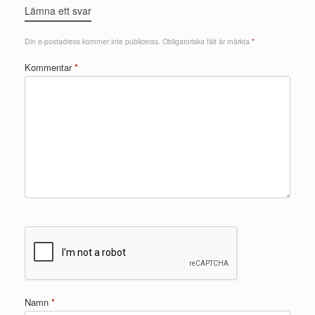
Lämna ett svar
Din e-postadress kommer inte publiceras.
Obligatoriska fält är märkta
*
Kommentar
*
Namn
*