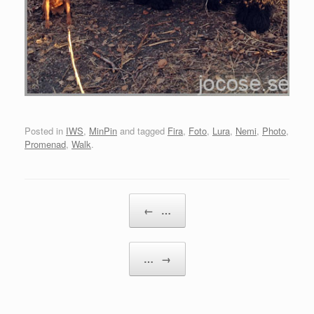
Posted in
IWS
,
MinPin
and tagged
Fira
,
Foto
,
Lura
,
Nemi
,
Photo
,
Promenad
,
Walk
.
Post navigation
←
…
…
→