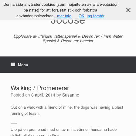
Denna sida använder cookies (som majoriteten av alla webbsidor
på nätet) för att föra statistik och förbättra
Jocose
användarupplevelsen.
mer info
OK, jag förstår
Uppfödare av Irländsk vattenspaniel & Devon rex / Irish Water
Spaniel & Devon rex breeder
Menu
Walking / Promenerar
Posted on
6 april, 2014
by
Susanne
Out on a walk with a friend of mine, the dogs was having a blast
running of leash.
—–
Ute på en promenad med en av mina vänner, hundarna hade
riktigt roligt och sprang lösa.