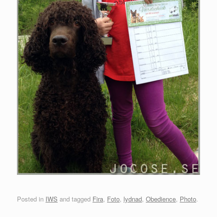
Posted in
IWS
and tagged
Fira
,
Foto
,
lydnad
,
Obedience
,
Photo
.