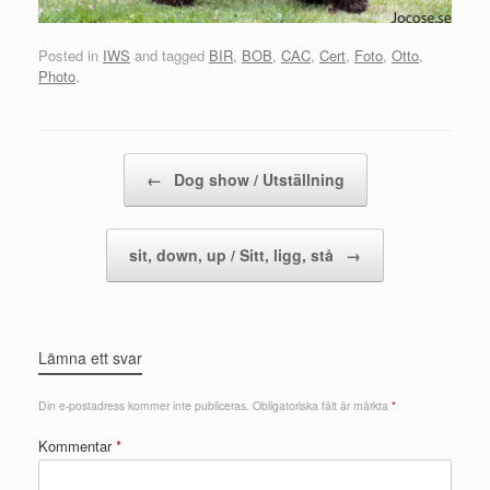
Posted in
IWS
and tagged
BIR
,
BOB
,
CAC
,
Cert
,
Foto
,
Otto
,
Photo
.
Post navigation
←
Dog show / Utställning
sit, down, up / Sitt, ligg, stå
→
Lämna ett svar
Din e-postadress kommer inte publiceras.
Obligatoriska fält är märkta
*
Kommentar
*