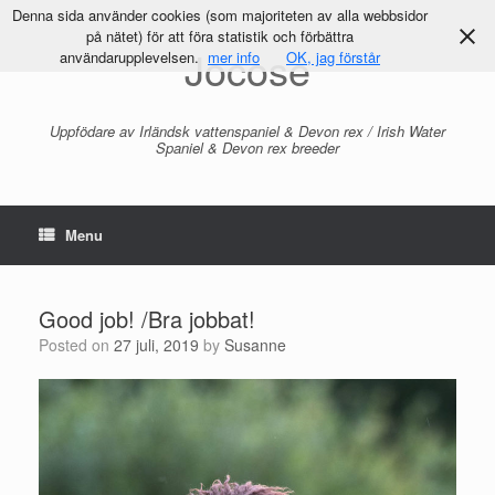
Denna sida använder cookies (som majoriteten av alla webbsidor
på nätet) för att föra statistik och förbättra
Jocose
användarupplevelsen.
mer info
OK, jag förstår
Uppfödare av Irländsk vattenspaniel & Devon rex / Irish Water
Spaniel & Devon rex breeder
Menu
Good job! /Bra jobbat!
Posted on
27 juli, 2019
by
Susanne